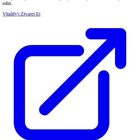
edin.
Vitalify'ı Ziyaret Et