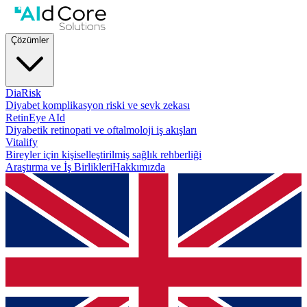
Çözümler
DiaRisk
Diyabet komplikasyon riski ve sevk zekası
RetinEye AId
Diyabetik retinopati ve oftalmoloji iş akışları
Vitalify
Bireyler için kişiselleştirilmiş sağlık rehberliği
Araştırma ve İş Birlikleri
Hakkımızda