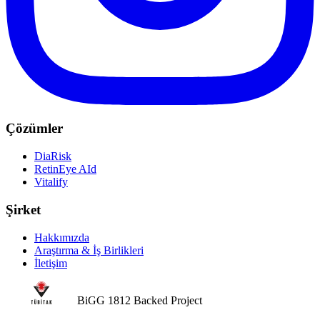
Çözümler
DiaRisk
RetinEye AId
Vitalify
Şirket
Hakkımızda
Araştırma & İş Birlikleri
İletişim
BiGG 1812 Backed Project