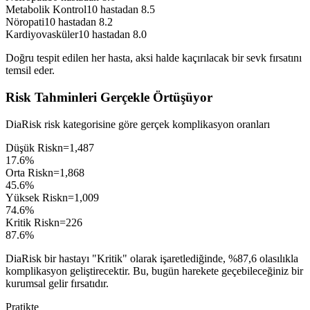
Metabolik Kontrol
10 hastadan 8.5
Nöropati
10 hastadan 8.2
Kardiyovasküler
10 hastadan 8.0
Doğru tespit edilen her hasta, aksi halde kaçırılacak bir sevk fırsatını
temsil eder.
Risk Tahminleri Gerçekle Örtüşüyor
DiaRisk risk kategorisine göre gerçek komplikasyon oranları
Düşük
Risk
n=
1,487
17.6%
Orta
Risk
n=
1,868
45.6%
Yüksek
Risk
n=
1,009
74.6%
Kritik
Risk
n=
226
87.6%
DiaRisk bir hastayı "Kritik" olarak işaretlediğinde, %87,6 olasılıkla
komplikasyon geliştirecektir. Bu, bugün harekete geçebileceğiniz bir
kurumsal gelir fırsatıdır.
Pratikte