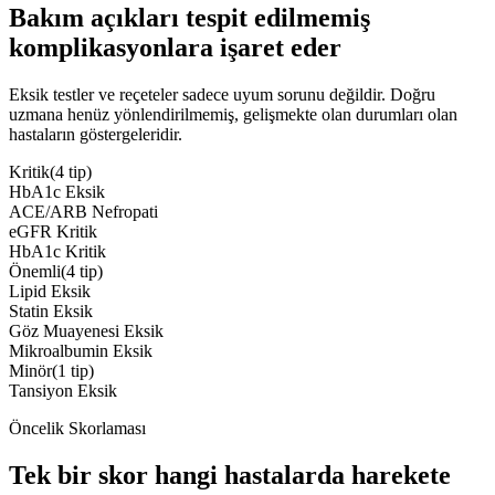
Bakım açıkları tespit edilmemiş
komplikasyonlara işaret eder
Eksik testler ve reçeteler sadece uyum sorunu değildir. Doğru
uzmana henüz yönlendirilmemiş, gelişmekte olan durumları olan
hastaların göstergeleridir.
Kritik
(
4
tip)
HbA1c Eksik
ACE/ARB Nefropati
eGFR Kritik
HbA1c Kritik
Önemli
(
4
tip)
Lipid Eksik
Statin Eksik
Göz Muayenesi Eksik
Mikroalbumin Eksik
Minör
(
1
tip)
Tansiyon Eksik
Öncelik Skorlaması
Tek bir skor hangi hastalarda harekete