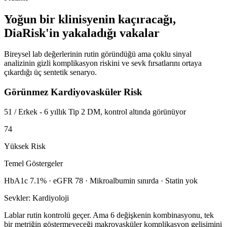
Yoğun bir klinisyenin kaçıracağı,
DiaRisk'in yakaladığı vakalar
Bireysel lab değerlerinin rutin göründüğü ama çoklu sinyal
analizinin gizli komplikasyon riskini ve sevk fırsatlarını ortaya
çıkardığı üç sentetik senaryo.
Görünmez Kardiyovasküler Risk
51 / Erkek - 6 yıllık Tip 2 DM, kontrol altında görünüyor
74
Yüksek
Risk
Temel Göstergeler
HbA1c 7.1% · eGFR 78 · Mikroalbumin sınırda · Statin yok
Sevkler:
Kardiyoloji
Lablar rutin kontrolü geçer. Ama 6 değişkenin kombinasyonu, tek
bir metriğin göstermeyeceği makrovasküler komplikasyon gelişimini