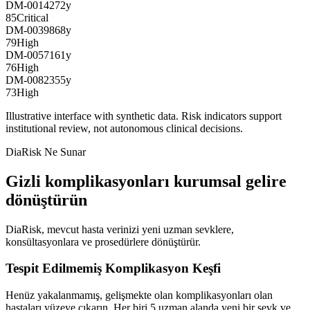
DM-00142
72
y
85
Critical
DM-00398
68
y
79
High
DM-00571
61
y
76
High
DM-00823
55
y
73
High
Illustrative interface with synthetic data. Risk indicators support
institutional review, not autonomous clinical decisions.
DiaRisk Ne Sunar
Gizli komplikasyonları kurumsal gelire
dönüştürün
DiaRisk, mevcut hasta verinizi yeni uzman sevklere,
konsültasyonlara ve prosedürlere dönüştürür.
Tespit Edilmemiş Komplikasyon Keşfi
Henüz yakalanmamış, gelişmekte olan komplikasyonları olan
hastaları yüzeye çıkarın. Her biri 5 uzman alanda yeni bir sevk ve