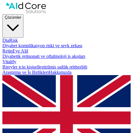
Çözümler
DiaRisk
Diyabet komplikasyon riski ve sevk zekası
RetinEye AId
Diyabetik retinopati ve oftalmoloji iş akışları
Vitalify
Bireyler için kişiselleştirilmiş sağlık rehberliği
Araştırma ve İş Birlikleri
Hakkımızda