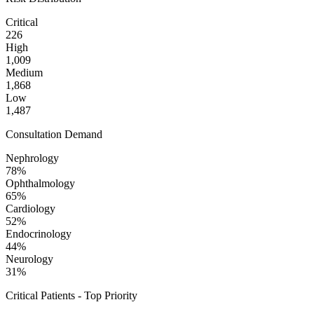
Critical
226
High
1,009
Medium
1,868
Low
1,487
Consultation Demand
Nephrology
78
%
Ophthalmology
65
%
Cardiology
52
%
Endocrinology
44
%
Neurology
31
%
Critical Patients - Top Priority