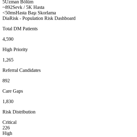
5
Uzman Bölüm
~892
Sevk / 5K Hasta
<50ms
Hasta Başı Skorlama
DiaRisk - Population Risk Dashboard
Total DM Patients
4,590
High Priority
1,265
Referral Candidates
892
Care Gaps
1,830
Risk Distribution
Critical
226
High