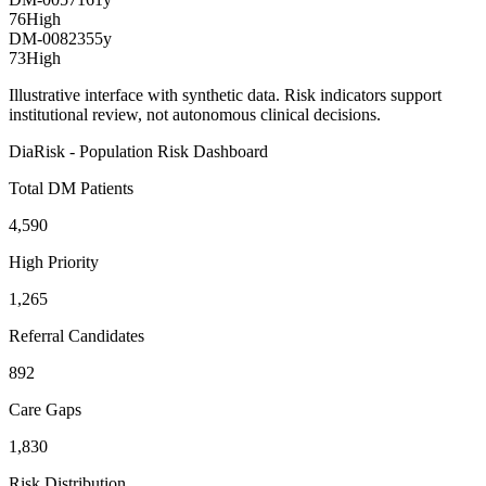
76
High
DM-00823
55
y
73
High
Illustrative interface with synthetic data. Risk indicators support
institutional review, not autonomous clinical decisions.
DiaRisk - Population Risk Dashboard
Total DM Patients
4,590
High Priority
1,265
Referral Candidates
892
Care Gaps
1,830
Risk Distribution