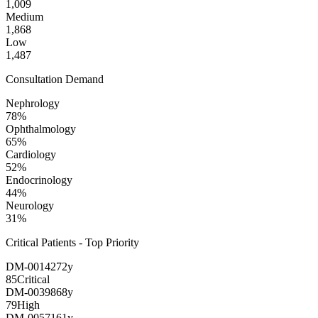
1,009
Medium
1,868
Low
1,487
Consultation Demand
Nephrology
78
%
Ophthalmology
65
%
Cardiology
52
%
Endocrinology
44
%
Neurology
31
%
Critical Patients - Top Priority
DM-00142
72
y
85
Critical
DM-00398
68
y
79
High
DM-00571
61
y